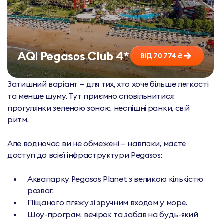
AQI Pegasos Club 4*
ВІД 70 774 ₴
Затишний варіант — для тих, хто хоче більше легкості
та менше шуму. Тут приємно сповільнитися:
прогулянки зеленою зоною, неспішні ранки, свій
ритм.
Але водночас ви не обмежені — навпаки, маєте
доступ до всієї інфраструктури Pegasos:
Аквапарку Pegasos Planet з великою кількістю
розваг.
Піщаного пляжу зі зручним входом у море.
Шоу-програм, вечірок та забав на будь-який