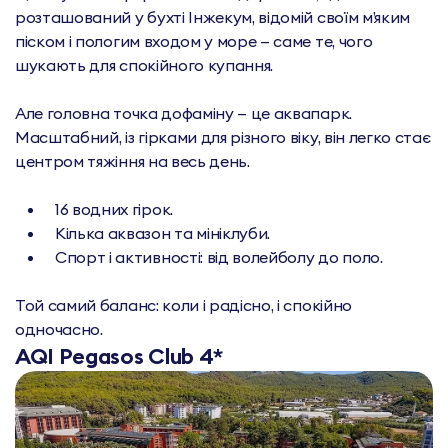
розташований у бухті Інжекум, відомій своїм м’яким
піском і пологим входом у море — саме те, чого
шукають для спокійного купання.
Але головна точка дофаміну — це аквапарк.
Масштабний, із гірками для різного віку, він легко стає
центром тяжіння на весь день.
16 водних гірок.
Кілька аквазон та мініклуби.
Спорт і активності: від волейболу до поло.
Той самий баланс: коли і радісно, і спокійно
одночасно.
AQI Pegasos Club 4*