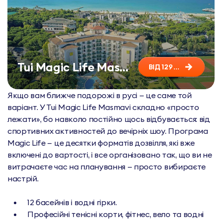
Tui Magic Life Masmavi 5*
ВІД 129 275 ₴
Якщо вам ближче подорожі в русі — це саме той
варіант. У Tui Magic Life Masmavi складно «просто
лежати», бо навколо постійно щось відбувається: від
спортивних активностей до вечірніх шоу. Програма
Magic Life — це десятки форматів дозвілля, які вже
включені до вартості, і все організовано так, що ви не
витрачаєте час на планування — просто вибираєте
настрій.
12 басейнів і водні гірки.
Професійні тенісні корти, фітнес, вело та водні