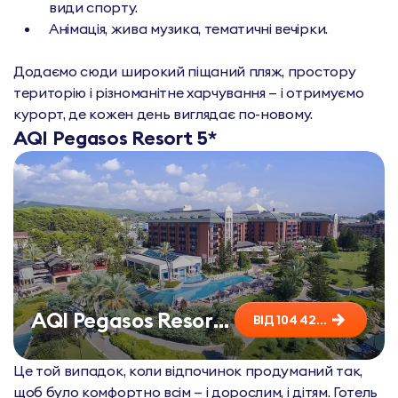
види спорту.
Анімація, жива музика, тематичні вечірки.
Додаємо сюди широкий піщаний пляж, простору
територію і різноманітне харчування — і отримуємо
курорт, де кожен день виглядає по-новому.
AQI Pegasos Resort 5*
AQI Pegasos Resort 5*
ВІД 104 424 ₴
Це той випадок, коли відпочинок продуманий так,
щоб було комфортно всім — і дорослим, і дітям. Готель