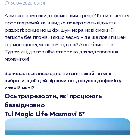
30.04.2026, 09:34
А ви вже помітили дофаміновий тренд? Коли хочеться
простих речей, які швидко повертають відчуття
радості: сонце на шкірі, шум моря, нові смаки й
легкість без планів. І якщо чесно — де ще ловити цей
гормон щастя, як не в мандрах? А особливо — в
Туреччині, де все ніби створено для задоволення
моментом!
Залишається лише одне питання:
який готель
вибрати, щоб цей відпочинок дарував дофамін у
кожній миті?
Ось три резорти, які працюють
безвідмовно
Tui Magic Life Masmavi 5*