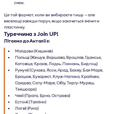
смак.
Це той формат, коли ви вибираєте тишу — але
веселощі завжди поруч, якщо захочеться змінити
пластинку.
Туреччина з Join UP!
Літаємо до Анталії з:
Молдови (Кишинів)
Польщі (Жешув, Варшава, Вроцлав, Гданськ,
Катовіце, Краків, Лодзь, Познань, Бидгощ)
Румунії (Сучава, Ясси, Арад, Бакеу, Бая-Маре,
Брашов, Бухарест, Клуж-Напока, Крайова,
Орадеа, Сату-Маре, Сібіу, Тиргу-Муреш,
Тімішоара)
Чехії (Прага, Брно, Острава)
Естонії (Таллінн)
Латвії (Рига)