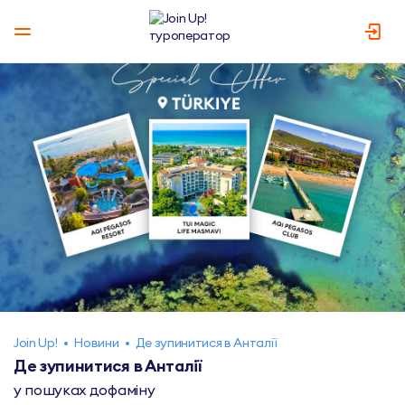
Join Up!
•
Новини
•
Де зупинитися в Анталії
Де зупинитися в Анталії
у пошуках дофаміну