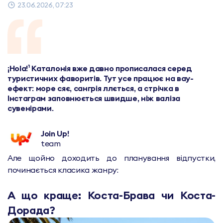
23.06.2026, 07:23
¡Hola!¹ Каталонія вже давно прописалася серед
туристичних фаворитів. Тут усе працює на вау-
ефект: море сяє, сангрія ллється, а стрічка в
Інстаграм заповнюється швидше, ніж валіза
сувенірами.
Join Up!
team
Але щойно доходить до планування відпустки,
починається класика жанру:
А що краще: Коста-Брава чи Коста-
Дорада?