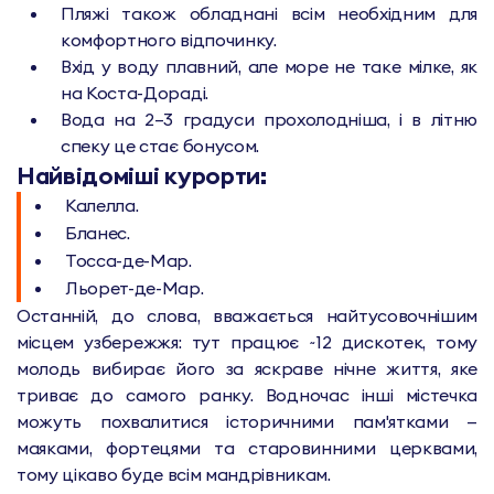
Пляжі також обладнані всім необхідним для
комфортного відпочинку.
Вхід у воду плавний, але море не таке мілке, як
на Коста-Дораді.
Вода на 2–3 градуси прохолодніша, і в літню
спеку це стає бонусом.
Найвідоміші курорти:
Калелла.
Бланес.
Тосса-де-Мар.
Льорет-де-Мар.
Останній, до слова, вважається найтусовочнішим
місцем узбережжя: тут працює ~12 дискотек, тому
молодь вибирає його за яскраве нічне життя, яке
триває до самого ранку. Водночас інші містечка
можуть похвалитися історичними пам'ятками —
маяками, фортецями та старовинними церквами,
тому цікаво буде всім мандрівникам.