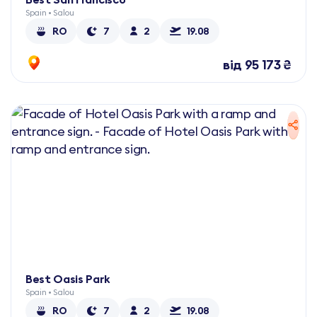
Spain • Salou
RO
7
2
19.08
від 95 173 ₴
Best Oasis Park
Spain • Salou
RO
7
2
19.08