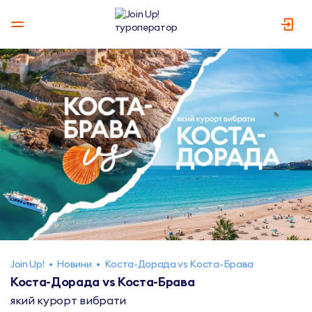
Join Up!
•
Новини
•
Коста-Дорада vs Коста-Брава
Коста-Дорада vs Коста-Брава
який курорт вибрати