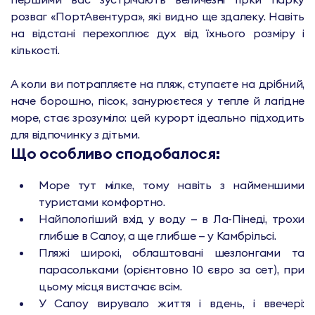
розваг «ПортАвентура», які видно ще здалеку. Навіть
на відстані перехоплює дух від їхнього розміру і
кількості.
А коли ви потрапляєте на пляж, ступаєте на дрібний,
наче борошно, пісок, занурюєтеся у тепле й лагідне
море, стає зрозуміло: цей курорт ідеально підходить
для відпочинку з дітьми.
Що особливо сподобалося:
Море тут мілке, тому навіть з найменшими
туристами комфортно.
Найпологіший вхід у воду — в Ла-Пінеді, трохи
глибше в Салоу, а ще глибше — у Камбрільсі.
Пляжі широкі, облаштовані шезлонгами та
парасольками (орієнтовно 10 євро за сет), при
цьому місця вистачає всім.
У Салоу вирувало життя і вдень, і ввечері: