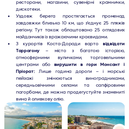
ресторани, магазини, сувенірні крамнички,
дискотеки.
Уздовж берега простягається променад
завдовжки близько 10 км, що з'єднує 25 пляжів
регіону. Тут також облаштовано 25 оглядових
майданчиків із вражаючими краєвидами.
З курортів Коста-Доради варто
відвідати
Таррагону
— місто з багатою історією,
атмосферними вуличками, торговельними
центрами або
вирушити в гори Монсант і
Пріорат:
Лише година дороги — і морські
пейзажі змінюються виноградниками,
середньовічними селами та сапфіровими
пагорбами, де можна продегустуйте знамениті
вина й оливкову олію.