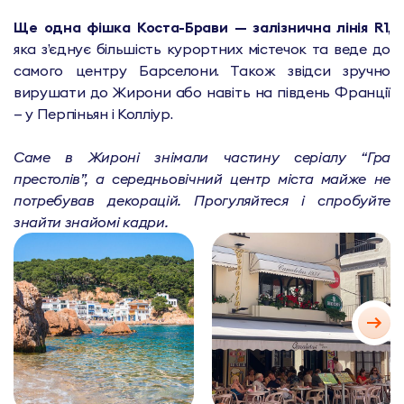
Ще одна фішка Коста-Брави — залізнична лінія R1
,
яка з’єднує більшість курортних містечок та веде до
самого центру Барселони. Також звідси зручно
вирушати до Жирони або навіть на південь Франції
— у Перпіньян і Колліур.
Саме в Жироні знімали частину серіалу “Гра
престолів”, а середньовічний центр міста майже не
потребував декорацій. Прогуляйтеся і спробуйте
знайти знайомі кадри.