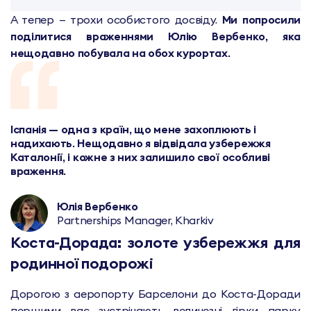
А тепер — трохи особистого досвіду.
Ми попросили
поділитися враженнями Юлію Вербенко, яка
нещодавно побувала на обох курортах.
Іспанія — одна з країн, що мене захоплюють і
надихають. Нещодавно я відвідала узбережжя
Каталонії, і кожне з них залишило свої особливі
враження.
Юлія Вербенко
Partnerships Manager, Kharkiv
Коста-Дорада: золоте узбережжя для
родинної подорожі
Дорогою з аеропорту Барселони до Коста-Доради
першими вас зустрічають величезні гірки парку