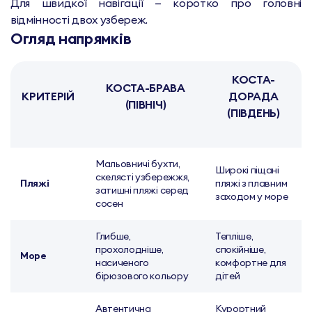
Для швидкої навігації — коротко про головні
відмінності двох узбереж.
Огляд напрямків
КОСТА-
КОСТА-БРАВА
КРИТЕРІЙ
ДОРАДА
(ПІВНІЧ)
(ПІВДЕНЬ)
Мальовничі бухти,
Широкі піщані
скелясті узбережжя,
Пляжі
пляжі з плавним
затишні пляжі серед
заходом у море
сосен
Глибше,
Тепліше,
прохолодніше,
спокійніше,
Море
насиченого
комфортне для
бірюзового кольору
дітей
Автентична
Курортний