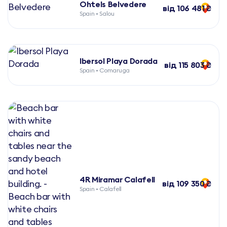
Ohtels Belvedere
від 106 481 ₴
Spain • Salou
Ibersol Playa Dorada
від 115 803 ₴
Spain • Comaruga
4R Miramar Calafell
від 109 350 ₴
Spain • Calafell