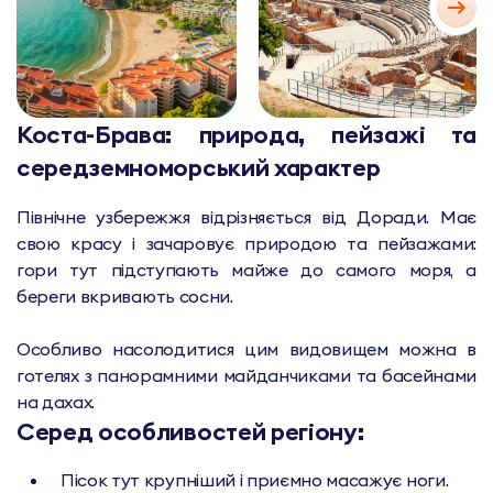
Коста-Брава: природа, пейзажі та
середземноморський характер
Північне узбережжя відрізняється від Доради. Має
свою красу і зачаровує природою та пейзажами:
гори тут підступають майже до самого моря, а
береги вкривають сосни.
Особливо насолодитися цим видовищем можна в
готелях з панорамними майданчиками та басейнами
на дахах.
Серед особливостей регіону:
Пісок тут крупніший і приємно масажує ноги.