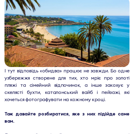
І тут відповідь «обидва» працює не завжди. Бо одне
узбережжя створене для тих, хто мріє про золоті
пляжі та сімейний відпочинок, а інше закохує у
скелясті бухти, каталонський вайб і пейзажі, які
хочеться фотографувати на кожному кроці.
Тож давайте розбиратися, яке з них підійде саме
вам.