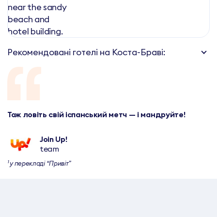
Рекомендовані готелі на Коста-Браві:
Тож ловіть свій іспанський метч — і мандруйте!
Join Up!
team
¹ у перекладі “Привіт”