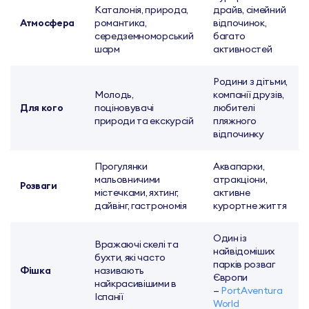
Каталонія, природа,
драйв, сімейний
Атмосфера
романтика,
відпочинок,
середземноморський
багато
шарм
активностей
Родини з дітьми,
Молодь,
компанії друзів,
Для кого
поціновувачі
любителі
природи та екскурсій
пляжного
відпочинку
Прогулянки
Аквапарки,
мальовничими
атракціони,
Розваги
містечками, яхтинг,
активне
дайвінг, гастрономія
курортне життя
Один із
Вражаючі скелі та
найвідоміших
бухти, які часто
парків розваг
Фішка
називають
Європи
найкрасивішими в
—
PortAventura
Іспанії
World