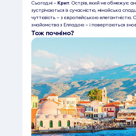
Сьогодні —
Крит
. Острів, який не обмежує: а
зустрічаються із сучасністю, мінойська спад
чуттєвість — з європейською елегантністю.
знайомства з Елладою — і повертаються зно
Тож почнімо?