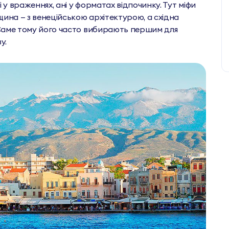
ні у враженнях, ані у форматах відпочинку. Тут міфи
щина — з венеційською архітектурою, а східна
 Саме тому його часто вибирають першим для
ву.