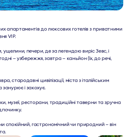
их апартаментів до люксових готелів з приватними
вня VIP.
, ущелини, печери, де за легендою виріс Зевс, і
дні — узбережжя, завтра — каньйон (їх, до речі,
ра, стародавні цивілізації, міста з італійським
 занурює і закохує.
и, музеї, ресторани, традиційні таверни та зручна
ідпочинку.
и спокійний, гастрономічний чи природний — він
та.