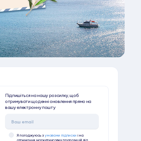
Підпишіться на нашу розсилку, щоб
отримувати щоденні оновлення прямо на
вашу електронну пошту
Я погоджуюсь з
умовами підписки
і на
отримання маркетингових пропозицій від