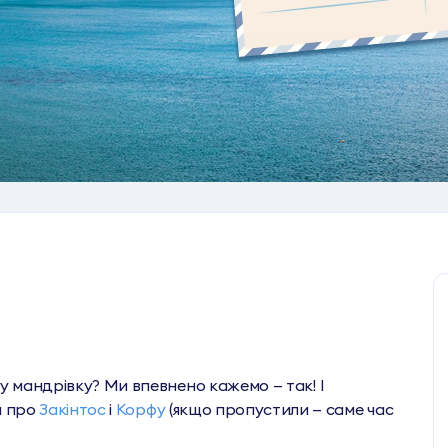
у мандрівку? Ми впевнено кажемо — так! І
и про
Закінтос
і
Корфу
(якщо пропустили — саме час