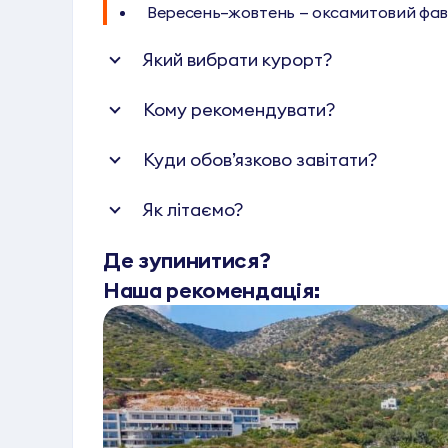
Вересень–жовтень — оксамитовий фавор
Який вибрати курорт?
Кому рекомендувати?
Куди обов’язково завітати?
Як літаємо?
Де зупинитися?
Наша рекомендація: