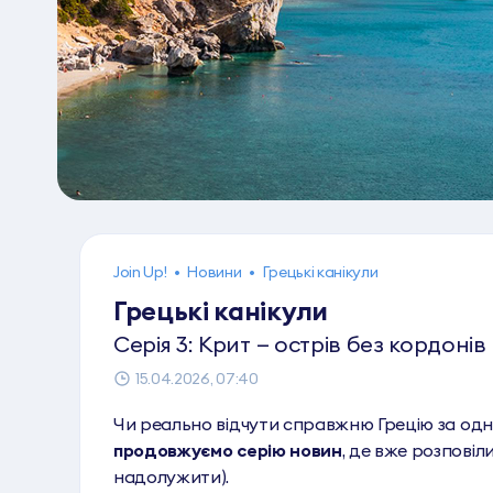
Join Up!
•
Новини
•
Грецькі канікули
Грецькі канікули
Серія 3: Крит — острів без кордонів
15.04.2026, 07:40
Чи реально відчути справжню Грецію за одн
продовжуємо серію новин
, де вже розповіл
надолужити).