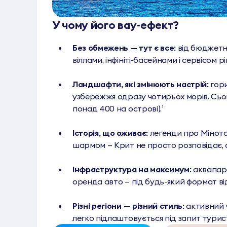
У чому його вау-ефект?
Без обмежень — тут є все:
від бюджетн
віллами, інфініті-басейнами і сервісом рі
Ландшафти, які змінюють настрій:
гори
узбережжя одразу чотирьох морів. Сього
понад 400 на острові).¹
Історія, що оживає:
легенди про Мінотав
шармом — Крит не просто розповідає, а
Інфраструктура на максимум:
аквапарк
оренда авто — під будь-який формат в
Різні регіони — різний стиль:
активний ч
легко підлаштовується під запит турис