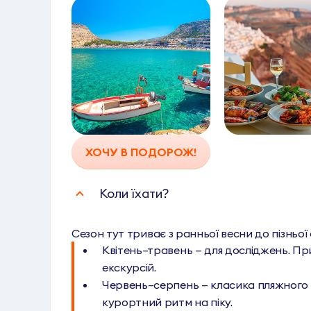
ХОЧУ В ПОДОРОЖ!
Коли їхати?
Сезон тут триває з ранньої весни до пізньої 
Квітень–травень — для досліджень. При
екскурсій.
Червень–серпень — класика пляжного 
курортний ритм на піку.