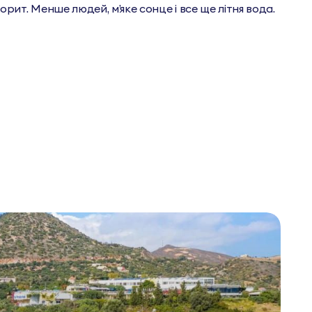
ит. Менше людей, м’яке сонце і все ще літня вода.