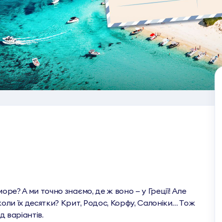
оре? А ми точно знаємо, де ж воно — у Греції! Але
коли їх десятки? Крит, Родос, Корфу, Салоніки… Тож
д варіантів.