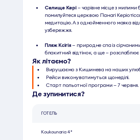
Селище Кері
— чарівне місце з милими 
помилуйтеся церквою Панагі Керіотіссас
медитацію. А з однойменного маяка в
узбережжя.
Пляж Ксігія
— природне спа із сірчаним
блакитний відтінок, а ще — розслаблює і
Як літаємо?
Вирушаємо з Кишинева на наших улюб
Рейси виконуватимуться щонеділі.
Старт польотної програми — 7 червня.
Де зупинитися?
ГОТЕЛЬ
Koukounaria 4*