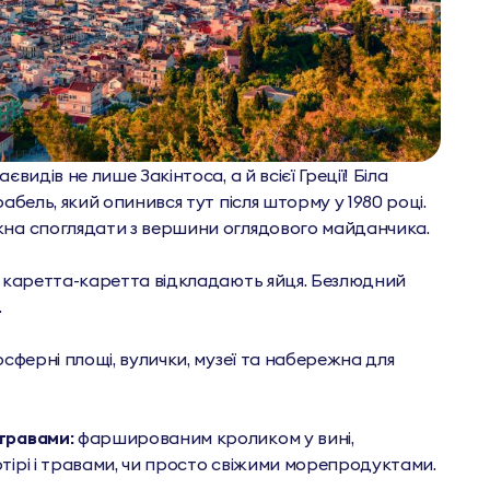
євидів не лише Закінтоса, а й всієї Греції! Біла
абель, який опинився тут після шторму у 1980 році.
жна споглядати з вершини оглядового майданчика.
 каретта-каретта відкладають яйця. Безлюдний
.
сферні площі, вулички, музеї та набережна для
травами:
фаршированим кроликом у вині,
тірі і травами, чи просто свіжими морепродуктами.