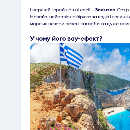
І перший герой нашої серії —
Закінтос
. Остр
Навайо, неймовірна бірюзова вода і величні ск
морські печери, зелені пагорби та дуже атм
У чому його вау-ефект?