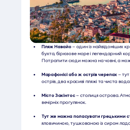
Пляж Навайо
— один із найвідоміших кра
бухта, бірюзове море і легендарний кор
Потрапити сюди можна на човні, а мо
Марафонісі або ж острів черепах
— тут
острів, два красиві пляжі та чиста вода
Місто Закінтос
— столиця острова. Атмо
вечірніх прогулянок.
Тут же можна поласувати грецькими с
яловичиною, тушкованою із сиром ладо