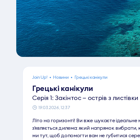
Join Up!
•
Новини
•
Грецькі канікули
Грецькі канікули
Серія 1: Закінтос — острів з листівки
19.03.2026, 12:37
Літо на горизонті! Ви вже шукаєте ідеальне м
з’являється дилема: який напрямок вибрати, 
ми тут, щоб допомогти вам не губитися сере