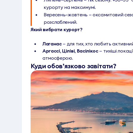
курорту на максимумі.
Вересень–жовтень — оксамитовий сезо
розслаблений.
Який вибрати курорт?
Лаганас
— для тих, хто любить активний
Аргассі, Ціліві, Васілікос
— тихіші локац
атмосферою.
Куди обов’язково завітати?