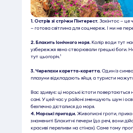
1. Острів зі стрічки Пінтерест.
Закінтос — це
— готова світлина для соцмереж. І ми не пер
2. Блакить Іонічного моря.
Колір води тут на
узбережжя явно створювали грецькі боги. Н
тут цьогоріч.¹
3. Черепахи каретта-каретта.
Один із симво
плазуни відкладають яйця, а туристи можуть 
Вас здивує: ці морські істоти повертаються 
самі. У цей час у районі зменшують шум і ос
безпечно дісталися до моря.
4. Морські пригоди.
Живописні гроти, прихова
знамениті Блакитні печери (до речі, вони ді
красиві переливи на стінах). Саме тому про