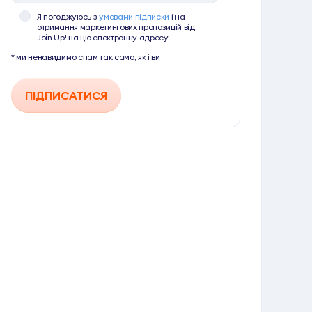
Я погоджуюсь з
умовами підписки
і на
отримання маркетингових пропозицій від
Join Up! на цю електронну адресу
* ми ненавидимо спам так само, як і ви
ПІДПИСАТИСЯ