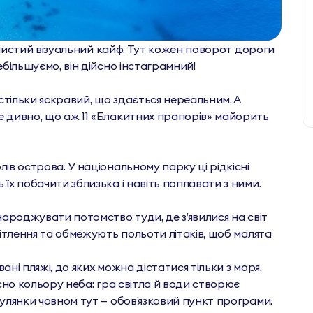
 чистий візуальний кайф. Тут кожен поворот дороги
ебільшуємо, він дійсно інстаграмний!
стільки яскравий, що здається нереальним. А
е дивно, що аж 11 «Блакитних прапорів» майорить
лів острова. У національному парку ці рідкісні
їх побачити зблизька і навіть поплавати з ними.
народжувати потомство туди, де з’явилися на світ
вітлення та обмежують польоти літаків, щоб малята
ні пляжі, до яких можна дістатися тільки з моря,
йсно кольору неба: гра світла й води створює
гулянки човном тут — обов’язковий пункт програми.