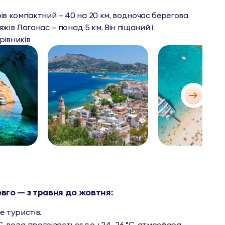
ів компактний — 40 на 20 км, водночас берегова
яжів Лаганас — понад 5 км. Він піщаний і
рівників
овго — з травня до жовтня:
е туристів.
C, вода прогрівається до +24–26 °C, атмосфера