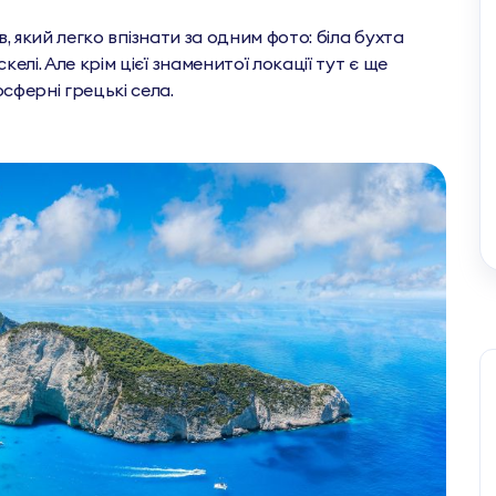
ів, який легко впізнати за одним фото: біла бухта
елі. Але крім цієї знаменитої локації тут є ще
осферні грецькі села.