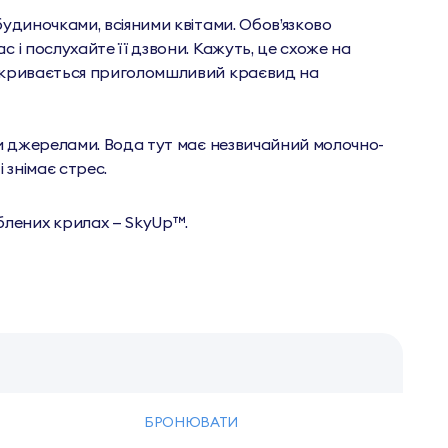
будиночками, всіяними квітами. Обов’язково
 і послухайте її дзвони. Кажуть, це схоже на
ідкривається приголомшливий краєвид на
и джерелами. Вода тут має незвичайний молочно-
 знімає стрес.
лених крилах — SkyUp™.
БРОНЮВАТИ