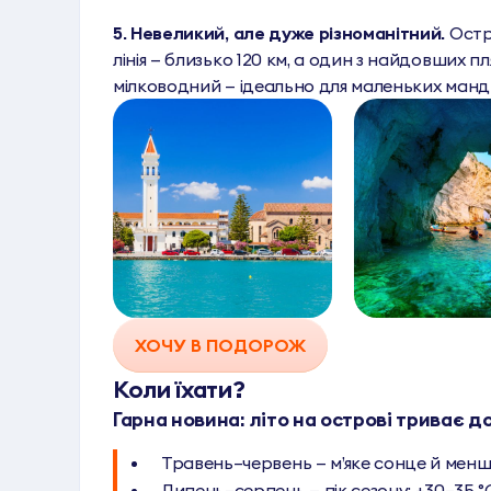
5. Невеликий, але дуже різноманітний.
Остр
лінія — близько 120 км, а один з найдовших пл
мілководний — ідеально для маленьких манд
ХОЧУ В ПОДОРОЖ
Коли їхати?
Гарна новина: літо на острові триває д
Травень–червень — м’яке сонце й менш
Липень–серпень — пік сезону: +30–35 °